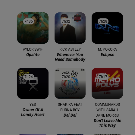
7h35
7h35
7h32
7h32
7h28
7h28
TAYLOR SWIFT
RICK ASTLEY
M. POKORA
Opalite
Whenever You
Eclipse
Need Somebody
7h24
7h24
7h20
7h20
7h17
7h17
YES
SHAKIRA FEAT
COMMUNARDS
Owner Of A
BURNA BOY
WITH SARAH
Lonely Heart
Dai Dai
JANE MORRIS
Don't Leave Me
This Way