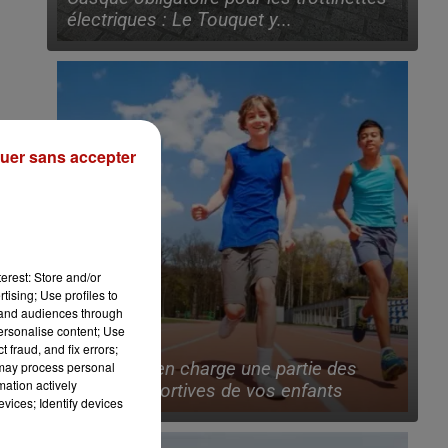
électriques : Le Touquet y...
uer sans accepter
erest: Store and/or
tising; Use profiles to
tand audiences through
personalise content; Use
 fraud, and fix errors;
6 août 2026
 may process personal
Lille prend en charge une partie des
mation actively
licences sportives de vos enfants
vices; Identify devices