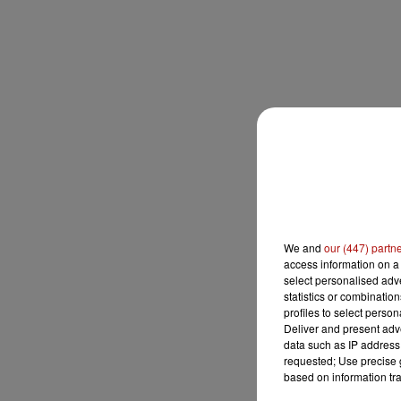
We and
our (447) partn
access information on a 
select personalised ad
statistics or combinatio
profiles to select person
Deliver and present adv
data such as IP address 
requested; Use precise g
based on information tra