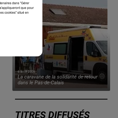
rtenaires dans "Gérer
s'appliqueront que pour
les cookies" situé en
6 août 2026
La caravane de la solidarité de retour
dans le Pas-de-Calais
TITRES DIFFUSÉS