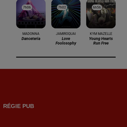
7h06
7h06
7h02
7h02
6h56
6h56
MADONNA
JAMIROQUAI
KYM MAZELLE
Danceteria
Love
Young Hearts
Foolosophy
Run Free
RÉGIE PUB