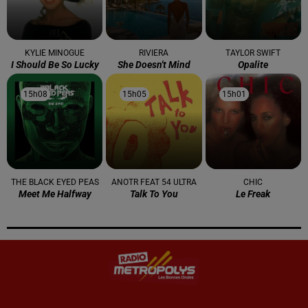
KYLIE MINOGUE
RIVIERA
TAYLOR SWIFT
I Should Be So Lucky
She Doesn't Mind
Opalite
15h08
15h08
15h05
15h05
15h01
15h01
THE BLACK EYED PEAS
ANOTR FEAT 54 ULTRA
CHIC
Meet Me Halfway
Talk To You
Le Freak