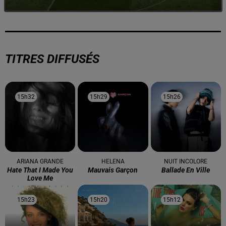
TITRES DIFFUSÉS
15h32
15h32
15h29
15h29
15h26
15h26
ARIANA GRANDE
HELENA
NUIT INCOLORE
Hate That I Made You
Mauvais Garçon
Ballade En Ville
Love Me
15h23
15h23
15h20
15h20
15h12
15h12