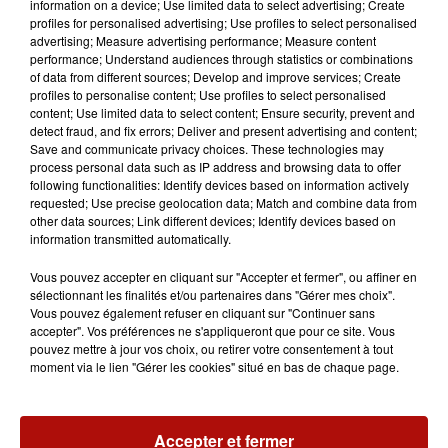
information on a device; Use limited data to select advertising; Create
7 août 2026
profiles for personalised advertising; Use profiles to select personalised
La forêt de Mormal inaccessible jusqu'en 2027
advertising; Measure advertising performance; Measure content
performance; Understand audiences through statistics or combinations
of data from different sources; Develop and improve services; Create
profiles to personalise content; Use profiles to select personalised
content; Use limited data to select content; Ensure security, prevent and
detect fraud, and fix errors; Deliver and present advertising and content;
Save and communicate privacy choices. These technologies may
process personal data such as IP address and browsing data to offer
following functionalities: Identify devices based on information actively
requested; Use precise geolocation data; Match and combine data from
other data sources; Link different devices; Identify devices based on
information transmitted automatically.
Vous pouvez accepter en cliquant sur "Accepter et fermer", ou affiner en
sélectionnant les finalités et/ou partenaires dans "Gérer mes choix".
Vous pouvez également refuser en cliquant sur "Continuer sans
accepter". Vos préférences ne s'appliqueront que pour ce site. Vous
pouvez mettre à jour vos choix, ou retirer votre consentement à tout
moment via le lien "Gérer les cookies" situé en bas de chaque page.
7 août 2026
Accepter et fermer