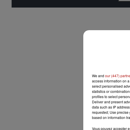
We and
our (447) partn
access information on a 
select personalised ad
statistics or combinatio
profiles to select person
Deliver and present adv
data such as IP address 
requested; Use precise g
based on information tra
Vous pouvez accepter en 