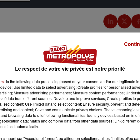
Contin
Le respect de votre vie privée est notre priorité
ers
do the following data processing based on your consent and/or our legitimate int
device; Use limited data to select advertising; Create profiles for personalised adver
vertising; Measure advertising performance; Measure content performance; Unders
ns of data from different sources; Develop and improve services; Create profiles to 
alised content; Use limited data to select content; Ensure security, prevent and detect
ertising and content; Save and communicate privacy choices. These technologies
and browsing data to offer following functionalities: Identify devices based on infor
eolocation data; Match and combine data from other data sources; Link different de
nsmitted automatically.
cliquant sur "Accepter et fermer", ou affiner en sélectionnant les finalités et/ou pa