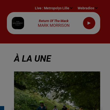
Live :
Metropolys Lille
Webradios
Return Of The Mack
MARK MORRISON
À LA UNE