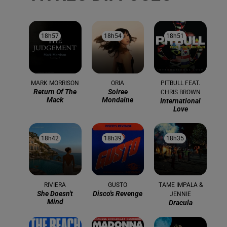
18h57
18h57
18h54
18h54
18h51
18h51
MARK MORRISON
ORIA
PITBULL FEAT.
Return Of The
Soiree
CHRIS BROWN
Mack
Mondaine
International
Love
18h42
18h42
18h39
18h39
18h35
18h35
RIVIERA
GUSTO
TAME IMPALA &
She Doesn't
Disco's Revenge
JENNIE
Mind
Dracula