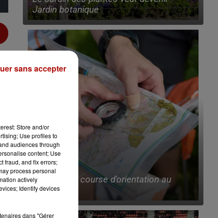
Jardin botanique
uer sans accepter
erest: Store and/or
tising; Use profiles to
tand audiences through
personalise content; Use
 fraud, and fix errors;
10h25
 may process personal
Bientôt une course d'orientation au
mation actively
vices; Identify devices
ValJoly !
rtenaires dans "Gérer