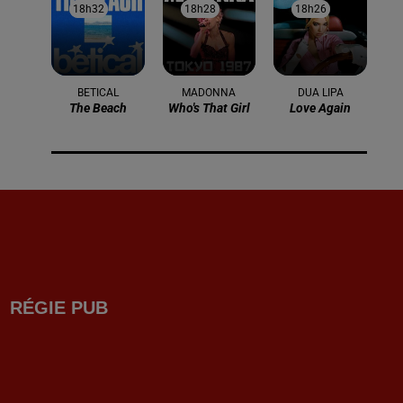
18h32
18h32
18h28
18h28
18h26
18h26
BETICAL
MADONNA
DUA LIPA
The Beach
Who's That Girl
Love Again
RÉGIE PUB