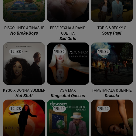
DISCO LINES & TINASHE
BEBE REXHA & DAVID
TOPIC & BECKY G
No Broke Boys
Sorry Papi
GUETTA
Sad Girls
19h38
19h38
19h36
19h36
19h32
19h32
KYGO X DONNA SUMMER
AVA MAX
TAME IMPALA & JENNIE
Hot Stuff
Kings And Queens
Dracula
19h28
19h28
19h25
19h25
19h22
19h22