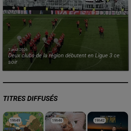
7 août 2026
Deux clubs de la région débutent en Ligue 3 ce
soir
TITRES DIFFUSÉS
19h49
19h49
19h46
19h46
19h42
19h42