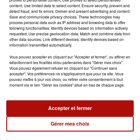
content; Use limited data to select content; Ensure security, prevent and
detect fraud, and fix errors; Deliver and present advertising and content;
Save and communicate privacy choices. These technologies may
process personal data such as IP address and browsing data to offer
following functionalities: Identify devices based on information actively
requested; Use precise geolocation data; Match and combine data from
other data sources; Link different devices; Identify devices based on
information transmitted automatically.
Vous pouvez accepter en cliquant sur "Accepter et fermer", ou affiner en
sélectionnant les finalités et/ou partenaires dans "Gérer mes choix".
7 août 2026
Vous pouvez également refuser en cliquant sur "Continuer sans
Le Jardin des plantes veut devenir Jardin
accepter". Vos préférences ne s'appliqueront que pour ce site. Vous
botanique
pouvez mettre à jour vos choix, ou retirer votre consentement à tout
moment via le lien "Gérer les cookies" situé en bas de chaque page.
Accepter et fermer
Gérer mes choix