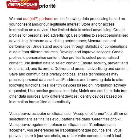
priorité
We and
our (447) partners
do the following data processing based on
your consent and/or our legitimate interest: Store and/or access
information on a device; Use limited data to select advertising; Create
profiles for personalised advertising; Use profiles to select personalised
advertising; Measure advertising performance; Measure content
performance; Understand audiences through statistics or combinations
of data from different sources; Develop and improve services; Create
profiles to personalise content; Use profiles to select personalised
content; Use limited data to select content; Ensure security, prevent and
detect fraud, and fix errors; Deliver and present advertising and content;
0:00
0:00
Save and communicate privacy choices. These technologies may
process personal data such as IP address and browsing data to offer
following functionalities: Identify devices based on information actively
requested; Use precise geolocation data; Match and combine data from
6 décembre 2024
other data sources; Link different devices; Identify devices based on
information transmitted automatically.
DANCE CLASSICS VENDREDI 6 DECEMBRE 2024
Vous pouvez accepter en cliquant sur "Accepter et fermer", ou affiner en
sélectionnant les finalités et/ou partenaires dans "Gérer mes choix".
Vous pouvez également refuser en cliquant sur "Continuer sans
accepter". Vos préférences ne s'appliqueront que pour ce site. Vous
pouvez mettre à jour vos choix, ou retirer votre consentement à tout