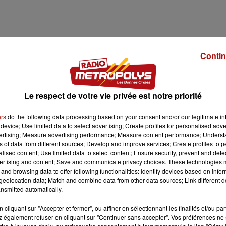
Contin
Le respect de votre vie privée est notre priorité
ers
do the following data processing based on your consent and/or our legitimate int
device; Use limited data to select advertising; Create profiles for personalised adver
vertising; Measure advertising performance; Measure content performance; Unders
ns of data from different sources; Develop and improve services; Create profiles to 
alised content; Use limited data to select content; Ensure security, prevent and detect
ertising and content; Save and communicate privacy choices. These technologies
and browsing data to offer following functionalities: Identify devices based on infor
eolocation data; Match and combine data from other data sources; Link different de
nsmitted automatically.
cliquant sur "Accepter et fermer", ou affiner en sélectionnant les finalités et/ou pa
 également refuser en cliquant sur "Continuer sans accepter". Vos préférences ne 