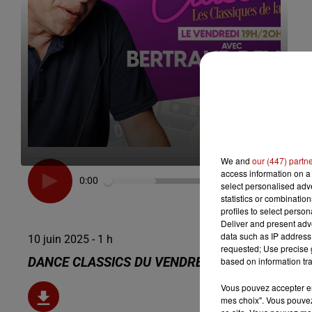
We and
our (447) partn
access information on a 
0:00
select personalised ad
statistics or combinatio
profiles to select person
Deliver and present adv
data such as IP address 
10 juin 2025 - 1 h
requested; Use precise g
based on information tra
DANCE CLASSICS DU VENDREDI 6 JUIN 2025
Vous pouvez accepter en 
mes choix". Vous pouvez