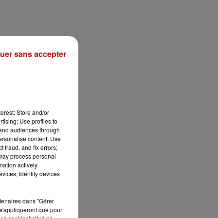
uer sans accepter
erest: Store and/or
tising; Use profiles to
1 h
tand audiences through
personalise content; Use
 fraud, and fix errors;
 may process personal
mation actively
vices; Identify devices
rtenaires dans "Gérer
s'appliqueront que pour