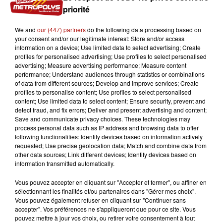
priorité
We and
our (447) partners
do the following data processing based on
your consent and/or our legitimate interest: Store and/or access
information on a device; Use limited data to select advertising; Create
profiles for personalised advertising; Use profiles to select personalised
advertising; Measure advertising performance; Measure content
performance; Understand audiences through statistics or combinations
of data from different sources; Develop and improve services; Create
profiles to personalise content; Use profiles to select personalised
content; Use limited data to select content; Ensure security, prevent and
detect fraud, and fix errors; Deliver and present advertising and content;
0:00
1 h
Save and communicate privacy choices. These technologies may
process personal data such as IP address and browsing data to offer
following functionalities: Identify devices based on information actively
requested; Use precise geolocation data; Match and combine data from
2 janvier 2026 - 1 h
other data sources; Link different devices; Identify devices based on
information transmitted automatically.
DANCE CLASSICS DU VENDREDI 2 JANVIER 2026
Vous pouvez accepter en cliquant sur "Accepter et fermer", ou affiner en
sélectionnant les finalités et/ou partenaires dans "Gérer mes choix".
Vous pouvez également refuser en cliquant sur "Continuer sans
accepter". Vos préférences ne s'appliqueront que pour ce site. Vous
pouvez mettre à jour vos choix, ou retirer votre consentement à tout