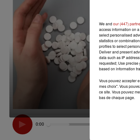
We and
our (447) partn
access information on a 
select personalised ad
statistics or combinatio
profiles to select person
Deliver and present adv
data such as IP address 
requested; Use precise g
based on information tra
Vous pouvez accepter en 
mes choix". Vous pouvez
ce site. Vous pouvez met
bas de chaque page.
0:00