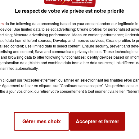
Le respect de votre vie privée est notre priorité
ers
do the following data processing based on your consent and/or our legitimate int
device; Use limited data to select advertising; Create profiles for personalised adver
vertising; Measure advertising performance; Measure content performance; Unders
ns of data from different sources; Develop and improve services; Create profiles to 
alised content; Use limited data to select content; Ensure security, prevent and detect
ertising and content; Save and communicate privacy choices. These technologies
and browsing data to offer following functionalities: Identify devices based on infor
eolocation data; Match and combine data from other data sources; Link different de
nsmitted automatically.
cliquant sur "Accepter et fermer", ou affiner en sélectionnant les finalités et/ou pa
 également refuser en cliquant sur "Continuer sans accepter". Vos préférences ne 
tre à jour vos choix, ou retirer votre consentement à tout moment via le lien "Gérer 
Gérer mes choix
Accepter et fermer
59 