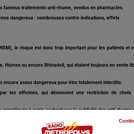
es fameux traitements anti-rhume, vendus en pharmacies.
 comme dangereux : nombreuses contre-indications, effets
M), le risque est donc trop important pour les patients et e
 Humex ou encore Rhinadvil, qui étaient toujours en vente li
as encore assez dangereux pour être totalement interdits.
ar les officines, qui dénoncent une restriction de choix
 compliqués à avoir, sachant que la publicité des anti-rhume 
Contin