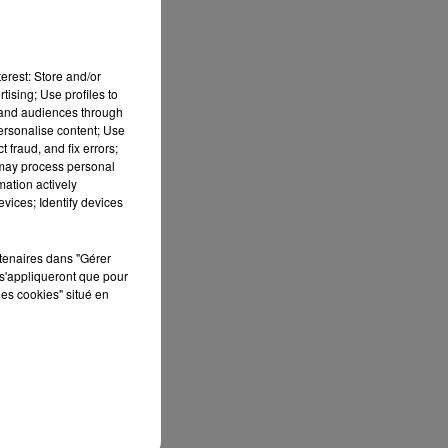
erest: Store and/or
tising; Use profiles to
tand audiences through
personalise content; Use
 fraud, and fix errors;
 may process personal
mation actively
vices; Identify devices
rtenaires dans "Gérer
s'appliqueront que pour
les cookies" situé en
sec