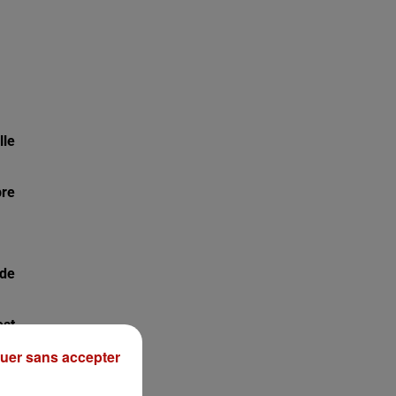
lle
bre
 de
est
uer sans accepter