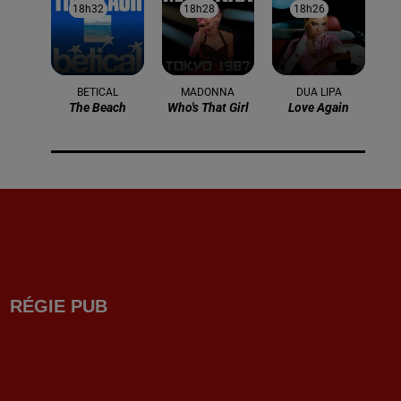
18h32
18h32
18h28
18h28
18h26
18h26
BETICAL
MADONNA
DUA LIPA
The Beach
Who's That Girl
Love Again
RÉGIE PUB