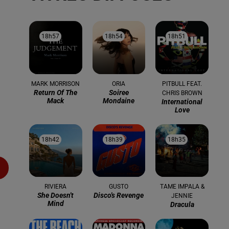
18h57
18h57
18h54
18h54
18h51
18h51
MARK MORRISON
ORIA
PITBULL FEAT.
Return Of The
Soiree
CHRIS BROWN
Mack
Mondaine
International
Love
18h42
18h42
18h39
18h39
18h35
18h35
RIVIERA
GUSTO
TAME IMPALA &
She Doesn't
Disco's Revenge
JENNIE
Mind
Dracula