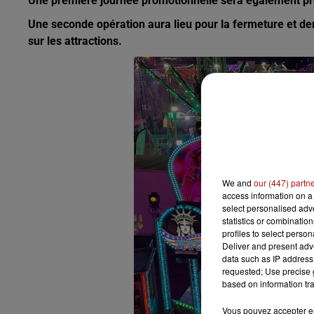
Une première journée promotionnelle sera également prop
Une seconde opération aura lieu pour la fermeture et dern
sur les attractions.
We and
our (447) partn
access information on a 
select personalised ad
statistics or combinatio
profiles to select person
Deliver and present adv
data such as IP address 
requested; Use precise g
based on information tra
Vous pouvez accepter en 