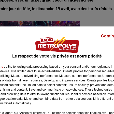
osée, avec un ticket gratuit pour un ticket acheté.
ier jour de fête, le dimanche 19 avril, avec des tarifs réduits
Contin
Le respect de votre vie privée est notre priorité
ers
do the following data processing based on your consent and/or our legitimate int
device; Use limited data to select advertising; Create profiles for personalised adver
vertising; Measure advertising performance; Measure content performance; Unders
ns of data from different sources; Develop and improve services; Create profiles to 
alised content; Use limited data to select content; Ensure security, prevent and detect
ertising and content; Save and communicate privacy choices. These technologies
and browsing data to offer following functionalities: Identify devices based on infor
eolocation data; Match and combine data from other data sources; Link different de
nsmitted automatically.
cliquant sur "Accepter et fermer", ou affiner en sélectionnant les finalités et/ou pa