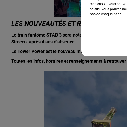
mes choix". Vous pouvez
ce site. Vous pouvez met
bas de chaque page.
LES NOUVEAUTÉS ET RETOURS
Le train fantôme STAB 3 sera notamment de retour, cette
Sirocco, après 4 ans d'absence.
Le Tower Power est le nouveau manège le plus sensationn
Toutes les infos, horaires et renseignements à retrouve