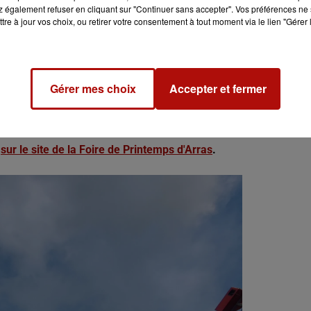
 également refuser en cliquant sur "Continuer sans accepter". Vos préférences ne 
tre à jour vos choix, ou retirer votre consentement à tout moment via le lien "Gérer 
 année, à sa place habituelle, mais aussi le Tagada ou encore
Gérer mes choix
Accepter et fermer
el : une chute libre de 40 m de haut avec 5G de puissance !
r
sur le site de la Foire de Printemps d'Arras
.