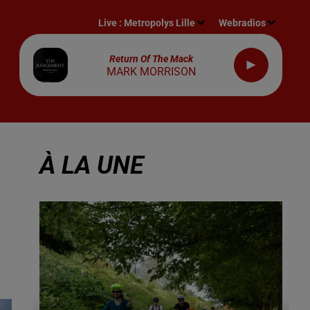
Live :
Metropolys Lille
Webradios
Return Of The Mack
MARK MORRISON
À LA UNE