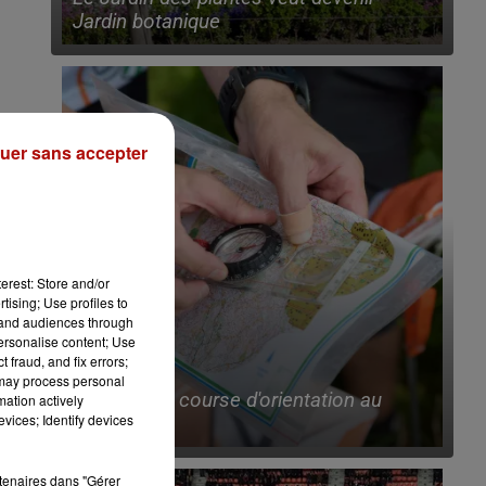
Jardin botanique
uer sans accepter
erest: Store and/or
tising; Use profiles to
tand audiences through
personalise content; Use
 fraud, and fix errors;
10h25
 may process personal
Bientôt une course d'orientation au
mation actively
vices; Identify devices
ValJoly !
rtenaires dans "Gérer