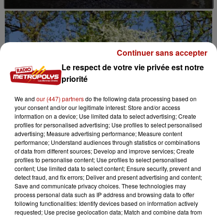
Continuer sans accepter
Le respect de votre vie privée est notre
priorité
We and
our (447) partners
do the following data processing based on
your consent and/or our legitimate interest: Store and/or access
information on a device; Use limited data to select advertising; Create
profiles for personalised advertising; Use profiles to select personalised
advertising; Measure advertising performance; Measure content
performance; Understand audiences through statistics or combinations
of data from different sources; Develop and improve services; Create
profiles to personalise content; Use profiles to select personalised
content; Use limited data to select content; Ensure security, prevent and
detect fraud, and fix errors; Deliver and present advertising and content;
7 août 2026
Save and communicate privacy choices. These technologies may
Le Jardin des plantes veut devenir Jardin
process personal data such as IP address and browsing data to offer
botanique
following functionalities: Identify devices based on information actively
requested; Use precise geolocation data; Match and combine data from