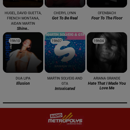
HUGEL, DAVID GUETTA,
CHERYL LYNN
OFENBACH
Got To Be Real
Four To The Floor
FRENCH MONTANA,
AIDAN MARTIN
Shine..
19h10
19h10
19h07
19h07
19h04
19h04
DUA LIPA
MARTIN SOLVEIG AND
ARIANA GRANDE
Illusion
Hate That I Made You
GTA
Love Me
Intoxicated