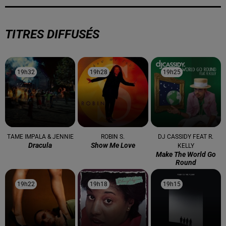
TITRES DIFFUSÉS
19h32
19h32
19h28
19h28
19h25
19h25
TAME IMPALA & JENNIE
ROBIN S.
DJ CASSIDY FEAT R.
Dracula
Show Me Love
KELLY
Make The World Go
Round
19h22
19h22
19h18
19h18
19h15
19h15