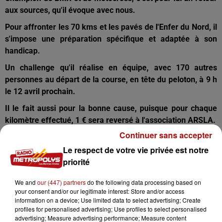
aux sources, qu'il évoque avec nous.
Pour affronter les 70 kms et les pavés de l'Enfer du Nord, il
s'impose une préparation spécifique et adaptée à son
handicap.
Un challenge qu'il réalise en équipe, avec 170 autres
personnes au départ de la course, en tête du peloton, à 9 h
le 12 avril prochain.
Il le fait aussi pour la bonne cause, puisque pour chaque
kilomètre effectué, 1 € sera reversé à l'association ARSLA.
Continuer sans accepter
Vous pouvez même rejoindre le défi par ici !
Le respect de votre vie privée est notre
priorité
We and
our (447) partners
do the following data processing based on
your consent and/or our legitimate interest: Store and/or access
information on a device; Use limited data to select advertising; Create
profiles for personalised advertising; Use profiles to select personalised
advertising; Measure advertising performance; Measure content