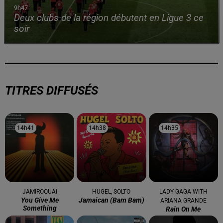
9h47
Deux clubs de la région débutent en Ligue 3 ce
soir
TITRES DIFFUSÉS
14h41
14h41
14h38
14h38
14h35
14h35
JAMIROQUAI
HUGEL, SOLTO
LADY GAGA WITH
You Give Me
Jamaican (bam Bam)
ARIANA GRANDE
Something
Rain On Me