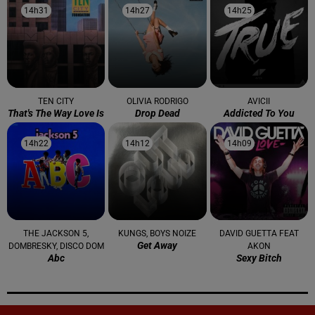
14h31
14h31
14h27
14h27
14h25
14h25
TEN CITY
OLIVIA RODRIGO
AVICII
That's The Way Love Is
Drop Dead
Addicted To You
14h22
14h22
14h12
14h12
14h09
14h09
THE JACKSON 5,
KUNGS, BOYS NOIZE
DAVID GUETTA FEAT
Get Away
DOMBRESKY, DISCO DOM
AKON
Abc
Sexy Bitch