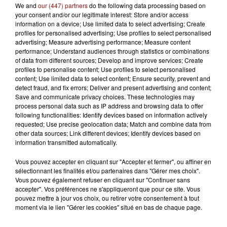
We and
our (447) partners
do the following data processing based on
your consent and/or our legitimate interest: Store and/or access
information on a device; Use limited data to select advertising; Create
profiles for personalised advertising; Use profiles to select personalised
advertising; Measure advertising performance; Measure content
13h19
La forêt de Mormal inaccessible jusqu'en 2027
performance; Understand audiences through statistics or combinations
of data from different sources; Develop and improve services; Create
profiles to personalise content; Use profiles to select personalised
content; Use limited data to select content; Ensure security, prevent and
detect fraud, and fix errors; Deliver and present advertising and content;
Save and communicate privacy choices. These technologies may
process personal data such as IP address and browsing data to offer
following functionalities: Identify devices based on information actively
requested; Use precise geolocation data; Match and combine data from
other data sources; Link different devices; Identify devices based on
information transmitted automatically.
Vous pouvez accepter en cliquant sur "Accepter et fermer", ou affiner en
sélectionnant les finalités et/ou partenaires dans "Gérer mes choix".
Vous pouvez également refuser en cliquant sur "Continuer sans
accepter". Vos préférences ne s'appliqueront que pour ce site. Vous
pouvez mettre à jour vos choix, ou retirer votre consentement à tout
moment via le lien "Gérer les cookies" situé en bas de chaque page.